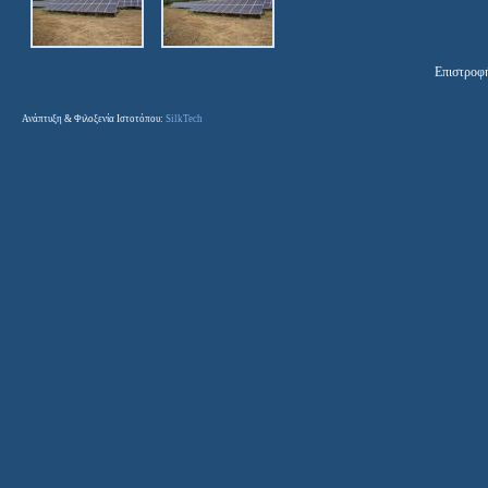
Επιστροφ
Ανάπτυξη & Φιλοξενία Ιστοτόπου:
SilkTech