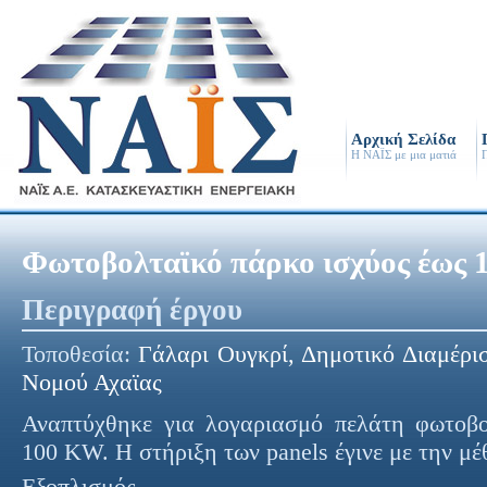
Αρχική Σελίδα
Η ΝΑΪΣ με μια ματιά
Π
Φωτοβολταϊκό πάρκο ισχύος έως
Περιγραφή έργου
Τοποθεσία:
Γάλαρι Ουγκρί, Δημοτικό Διαμέρ
Νομού Αχαϊας
Αναπτύχθηκε για λογαριασμό πελάτη φωτοβο
100 KW. Η στήριξη των panels έγινε με την μ
Εξοπλισμός