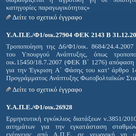
κατηγορίες παραγω
γικότητας»
Δείτε το σχετικό έγγραφο
Υ.Α.Π.Ε./Φ1/οικ.27904 ΦΕΚ 2143 Β 31.12.2
Τροποποίηση της Δ
6
/Φ
1
/οικ.
8684
/
24.4.2007
του Υπουργού Ανάπτυξης, όπως τροποπ
οικ.
15450
/
18.7.2007
(ΦΕΚ Β΄
1276
) απόφαση
για την Έγκριση Α΄ Φάσης του κατ’ άρθρο
1
Προγράμματος Ανάπτυξης Φωτοβολταϊκών Στ
Δείτε το σχετικό έγγραφο
Υ.Α.Π.Ε./Φ1/οικ.26928
Ερμηνευτική εγκύκλιος διατάξεων ν.
3851
/
201
αιτημάτων για την εγκατάσταση σταθμών
ενέργειας από Α.Π.Ε. σε γεωργική γη υ