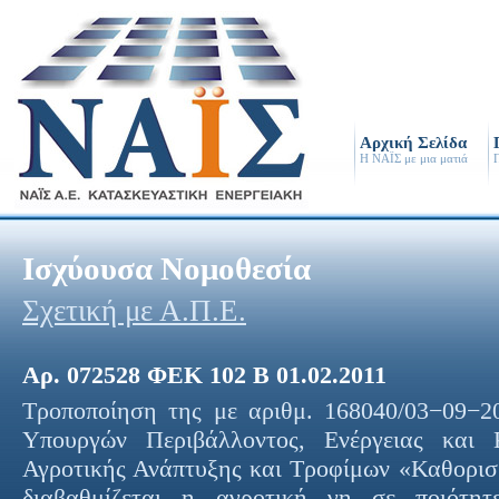
Αρχική Σελίδα
Η ΝΑΪΣ με μια ματιά
Π
Ισχύουσα Νομοθεσία
Σχετική με Α.Π.Ε.
Αρ. 072528 ΦΕΚ 102 Β 01.02.2011
Τροποποίηση της με αριθμ.
168040
/
03
−
09
−
2
Υπουργών Περιβάλλοντος, Ενέργειας και 
Αγροτικής Ανάπτυξης και Τροφίμων «Καθορισμ
διαβαθμίζεται η αγροτική γη σε ποιότητ